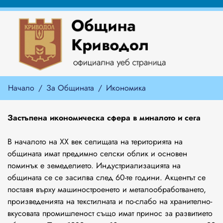
Начало
За Общината
Икономика
Застъпена икономическа сфера в миналото и сега
В началото на ХХ век селищата на територията на
общината имат предимно селски облик и основен
поминък е земеделието. Индустриализацията на
общината се се засилва след 60-те години. Акцентът се
поставя върху машиностроенето и металообработването,
произведенията на текстилната и по-слабо на хранително-
вкусовата промишленост също имат принос за развитието