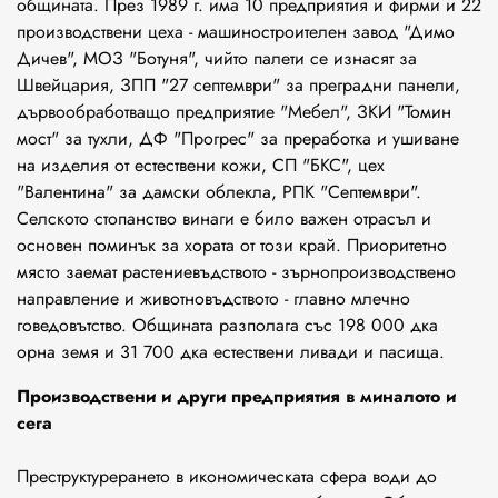
общината. През 1989 г. има 10 предприятия и фирми и 22
производствени цеха - машиностроителен завод "Димо
Дичев", МОЗ "Ботуня", чийто палети се изнасят за
Швейцария, ЗПП "27 септември" за преградни панели,
дървообработващо предприятие "Мебел", ЗКИ "Томин
мост" за тухли, ДФ "Прогрес" за преработка и ушиване
на изделия от естествени кожи, СП "БКС", цех
"Валентина" за дамски облекла, РПК "Септември".
Селското стопанство винаги е било важен отрасъл и
основен поминък за хората от този край. Приоритетно
място заемат растениевъдството - зърнопроизводствено
направление и животновъдството - главно млечно
говедовътство. Общината разполага със 198 000 дка
орна земя и 31 700 дка естествени ливади и пасища.
Производствени и други предприятия в миналото и
сега
Преструктурерането в икономическата сфера води до