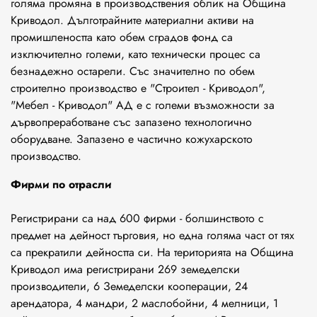
голяма промяна в производствения облик на Община
Криводол. Дълготрайните материални активи на
промишлеността като обем сградов фонд са
изключително големи, като технически процес са
безнадежно остарели. Със значително по обем
строително производство е "Строител - Криводол",
"Мебел - Криводол" АД е с големи възможности за
дървопреработване със запазено технологично
оборудване. Запазено е частично кожухарското
производство.
Фирми по отрасли
Регистрирани са над 600 фирми - болшинството с
предмет на дейност търговия, но една голяма част от тях
са прекратили дейността си. На територията на Община
Криводол има регистрирани 269 земеделски
производители, 6 Земеделски кооперации, 24
арендатора, 4 мандри, 2 маслобойни, 4 мелници, 1