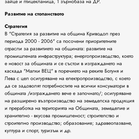
зайце и птицекланица, 1 зърнобаза на ДР.
Развитие на стопанството
Стратегия
В "Стратегия за развитие на община Криводол през
периода 2000 - 2006" са посочени приоритетните
отрасли за развитието на общината: развитие на
промишлената инфраструктура; енергопроизводство, което
е новост за общината и се състои в изграждането на
каскада "Малки ВЕЦ" в поречието на реките Ботуня и
Лева с цел осигуряване на електропроизводство, с което
да се задоволят потребностите на всички консуматори в
общината /изграждането вече е започнато/; осигуряване
на разширено възпроизводство на земеделска продукция
и преработка на територията на Общината, земеделие и
хранително - вкусова промишленост; строителство и
строително производство; образование; здравеопазване,
култура и спорт, туризъм и др.