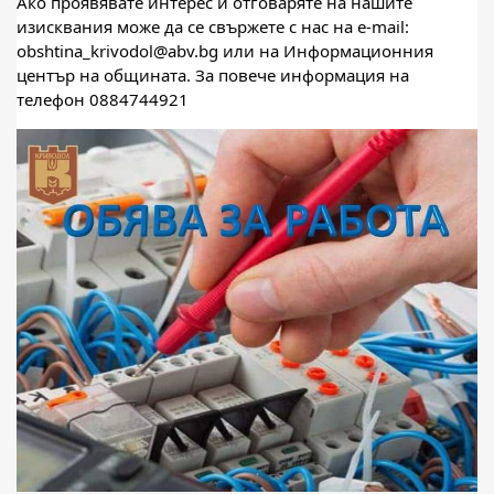
Ако проявявате интерес и отговаряте на нашите
изисквания може да се свържете с нас на e-mail:
obshtina_krivodol@abv.bg или на Информационния
център на общината. За повече информация на
телефон 0884744921