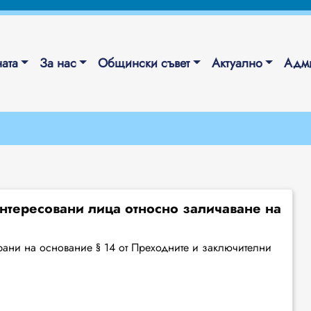
ата
За нас
Общински съвет
Актуално
Адми
тересовани лица относно заличаване на
рани на основание § 14 от Преходните и заключителни