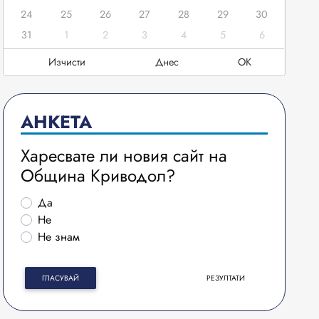
24
25
26
27
28
29
30
31
1
2
3
4
5
6
Изчисти
Днес
OK
АНКЕТА
Харесвате ли новия сайт на
Община Криводол?
Да
Не
Не знам
ГЛАСУВАЙ
РЕЗУЛТАТИ