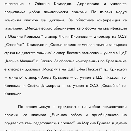
възпитание в Община Криводол. Директорите и учителите
представиха добри педагогически практики. По първия модул
комисията класира три доклада. За областната конференция са
класирани:
„Методическото обединение като форма на квалификация
в Община Криводол” с автор Лилия Кирилова – директор на ОДЗ
„Славейче”
-
Криводол и „Светъл спомен от минали години за първата
стряха на детската градина” с автор Веселка Атанасова – учител в ЦДГ
„Калина Малина” с. Ракево. За областна конференция по Краезнание
е класиран доклада „Историята на ЦДГ „Яна Лъскова” гр. Криводол
– минало” с автори Анета Кръстева – ст. учител в ЦДГ „Радост” гр.
Криводол и Стефка Димитрова – ст. учител в ОДЗ „Славейче” гр.
Криводол.
По втория модул – представяне на добри педагогически
практики се класират „Екипната работа и приобщаването на
родителите към педагогическия процес” на Марина Гунчева и Диана