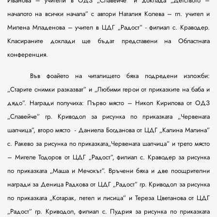
Иванова – учители в ОДЗ „Славейче” и доклада „Детството –
началото на всички начала” с автори Наталия Колева – гл. учител и
Милена Младенова – учител в ЦДГ „Радост”
-
филиал с. Краводер.
Класираните доклади ще бъдат представени на Областната
конференция.
Във фоайето на читалището бяха подредени изложби:
„Старите снимки разказват” и „Любими герои от приказките на баба и
дядо”. Награди получиха:
Първо
място – Никол Кирилова от ОДЗ
„Славейче” гр. Криводол за рисунка по приказката „Червената
шапчица”, второ място
- Даниела Богданова от ЦДГ „Калина Малина”
с. Ракево за рисунка по приказката„Червената шапчица” и трето място
– Мигеле Тодоров от ЦДГ „Радост”, филиал с. Краводер за рисунка
по приказката „Маша и Мечокът”. Връчени бяха и две поощрителни
награди за Деница Радкова от ЦДГ „Радост” гр. Криводол за рисунка
по приказката „Котарак, петел и лисица” и Тереза Цветанова от ЦДГ
„Радост” гр. Криводол, филиал с. Пудрия за рисунка по приказката