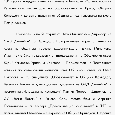
130 години предучилищно възпитание в България. Организатори са
Регионалният инспекторат по образованието – Враца, Община
Криводол и детските градини от общината, под патронажа на кмета
Петър Данчев.
Конференцията бе открита от Лилия Кирилова – Директор на
ОДЗ „Славейче” гр. Криводол. Поздравителен адрес от името на
кмета на общината прочете заместник-кметът Дияна Милетиева.
Участниците бяха поздравени от председателя на Общинския съвет
Юрий Кацарски, Христина Кръстева – Председател на Постоянната
комисия по хуманитарни дейности към Общински съвет, от Нина
Николова – гл. специалист „Образование” в Община Криводол,
Веселина Томова – дългогодишен директор на ОДЗ „Славейче” и
носител на „Наградата на Криводол”, Павлин Петров – Директор на
ОУ „Васил Левски” с. Ракево. Сред гостите бяха и Даринка
Костадинова – ст. експерт „Предучилищно възпитание” в РИО –
Враца, Анелия Николова – Секретар на Община Криводол, Петранка