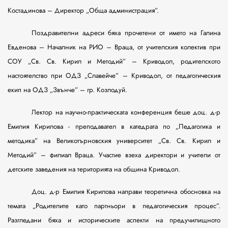
Костадинова – Директор „Обща администрация”.
Поздравителни адреси бяха прочетени от името на Галина
Евденова – Началник на РИО – Враца, от учителския колектив при
СОУ „Св. Св. Кирил и Методий” – Криводол, родителското
настоятелство при ОДЗ „Славейче” – Криводол, от педагогическия
екип на ОДЗ „Звънче” – гр. Козлодуй.
Лектор на научно-практическата конференция беше доц. д-р
Емилия Кирилова - преподавател в катедрата по „Педагогика и
методика” на Великотърновския университет „Св. Св. Кирил и
Методий” – филиал Враца. Участие взеха директори и учители от
детските заведения на територията на община Криводол.
Доц. д-р Емилия Кирилова направи теоретична обосновка на
темата „Родителите като партньори в педагогическия процес”.
Разгледани бяха и историческите аспекти на предучилищното