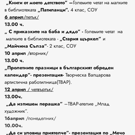
„Книги от моето детството” –
Големите четат на малките
в библиотеката
„Патиланци”.
4 клас, СОУ
6 април
/петък/
13.00 ч.
„ С приказките на баба и дядо” -
Големите четат на
малките в библиотеката -
„Стария щъркел”
и
„Майчина Сълза”
- 2 клас, СОУ
1
0
април
/вторник/
13.00 ч.
„Пролетните празници в българският обреден
календар”- презентация-
Творческа Вапцарова
артистична работилница(ТВАР).
12 април
/ четвъртък/
13.00ч.
„Да изпишем перашка”
–ТВАР-ателие „Млад
художник”.
16април
/понеделник/
10.00ч.
„Да си уловиш приятелче”- презентация по „Мечо