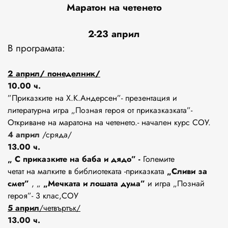
Маратон на четенето
2-23 април
В програмата:
2
април/ понеделник/
10.00 ч.
”Приказките на Х.К.Андерсен”- презентация и
литературна игра „Позная героя от приказказката”-
Откриване на маратона на четенето.- начален курс СОУ.
4 април
/сряда/
13.00 ч.
„ С приказките на баба и дядо” -
Големите
четат на малките в библиотеката -приказката
„Сливи за
смет”
, „
„Мечката и лошата дума”
и игра „Познай
героя”- 3 клас,СОУ
5 април
/четвъртък/
13.00 ч.