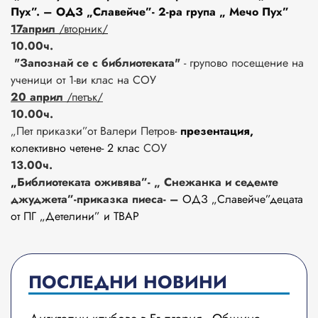
Пух”. – ОДЗ „Славейче”- 2-ра група „ Мечо Пух”
17април
/вторник/
10.00ч.
"Запознай се с библиотеката"
- групово посещение на
ученици от 1-ви клас на СОУ
20 април
/петък/
10.00ч.
„Пет приказки”от Валери Петров-
презентация,
колективно четене- 2 клас
СОУ
13.00ч.
„
Библиотеката оживява”- „ Снежанка и седемте
джуджета”-приказка пиеса- –
ОДЗ „Славейче”децата
от ПГ „Детелини” и ТВАР
ПОСЛЕДНИ НОВИНИ