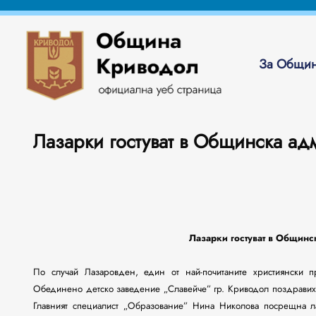
За Общин
Лазарки гостуват в Общинска ад
Лазарки гостуват в Общинс
По случай Лазаровден, един от най-почитаните християнски п
Обединено детско заведение „Славейче” гр. Криводол поздравиха
Главният специалист „Образование” Нина Николова посрещна ла