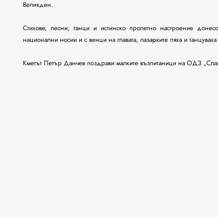
Великден.
Стихове, песни, танци и истинско пролетно настроение доне
национални носии и с венци на главата, лазарките пяха и танцувах
Кметът Петър Данчев поздрави малките възпитаници на ОДЗ „Сла