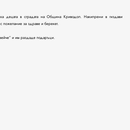
соха децата в сградата на Община Криводол. Накипрени в гиздави
а с пожелание за здраве и берекет.
вейче” и им раздаде подаръци.