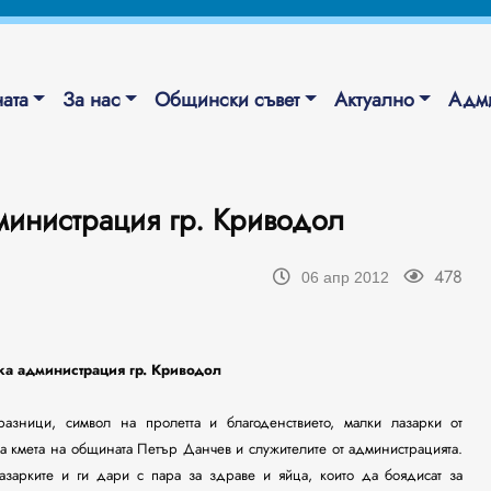
ата
За нас
Общински съвет
Актуално
Адми
министрация гр. Криводол
478
06 апр 2012
ка администрация гр. Криводол
разници, символ на пролетта и благоденствието, малки лазарки от
 кмета на общината Петър Данчев и служителите от администрацията.
зарките и ги дари с пара за здраве и яйца, които да боядисат за