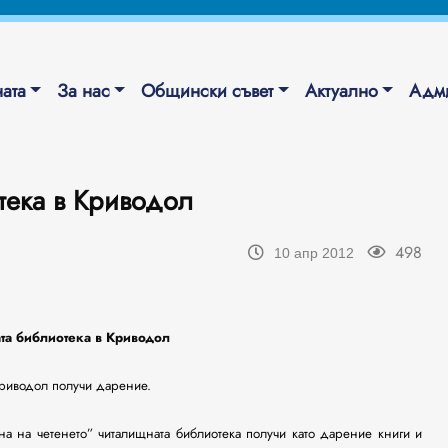
ата
За нас
Общински съвет
Актуално
Адми
тека в Криводол
498
10 апр 2012
та библиотека в Криводол
Криводол получи дарение.
а на четенето” читалищната библиотека получи като дарение книги и