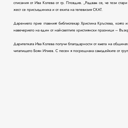
списания от Ива Колева от гр. Пловдив. „Радвам се, че тези стар
жест се присъединиха и от екипа на телевизия СКАТ.
Дарението прие главният библиотекар Христина Кръстева, която и
навечерието на един от най-светлите християнски празници – Възк
Дарителката Ива Колева получи благодарности от кмета на общинат
читалището Боян Илиев. С песен я посрещнаха самодейките от груп