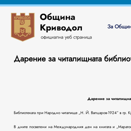
За Общин
Дарение за читалищната библио
Дарение за читалищна
Библиотеката при Народно читалище „Н. Й. Вапцаров-1924” в гр. 
В дните посветени на Международния ден на книгата и „Маратон