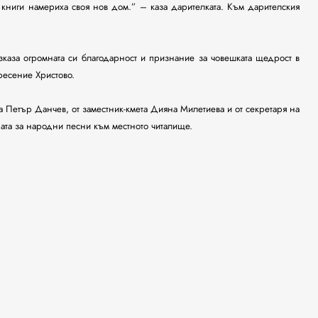
и книги намериха своя нов дом.” – каза дарителката. Към дарителския
зказа огромната си благодарност и признание за човешката щедрост в
ресение Христово.
а Петър Данчев, от заместник-кмета Дияна Милетиева и от секретаря на
ата за народни песни към местното читалище.