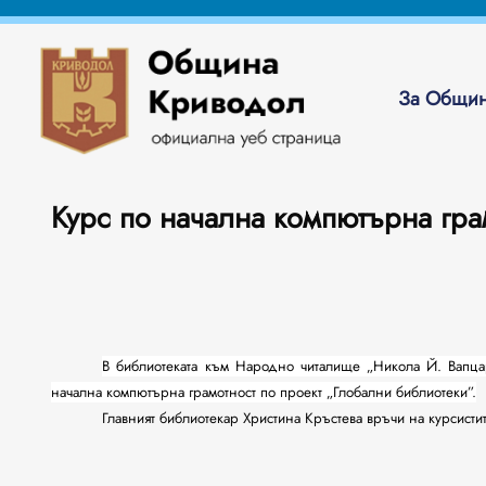
За Общин
Курс по начална компютърна гра
В библиотеката към Народно читалище „Никола Й. Вап
начална компютърна грамотност по проект „Глобални библиотеки”.
Главният библиотекар Христина Кръстева връчи на курсист