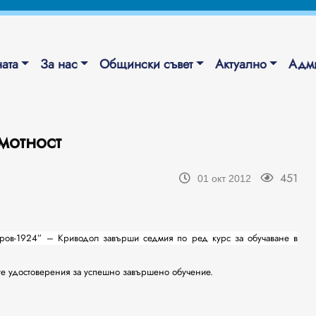
ата
За нас
Общински съвет
Актуално
Адми
мотност
451
01 окт 2012
царов-1924” – Криводол завърши седмия по
ред курс за обучаване в
ите удостоверения за успешно завършено обучение.