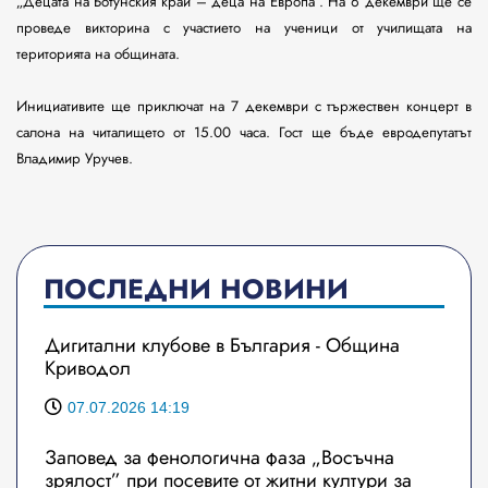
„Децата на Ботунския край – деца на Европа”. На 6 декември ще се
проведе викторина с участието на ученици от училищата на
територията на общината.
Инициативите ще приключат на 7 декември с тържествен концерт в
салона на читалището от 15.00 часа. Гост ще бъде евродепутатът
Владимир Уручев.
ПОСЛЕДНИ НОВИНИ
Дигитални клубове в България - Община
Криводол
07.07.2026 14:19
Заповед за фенологична фаза „Восъчна
зрялост” при посевите от житни култури за