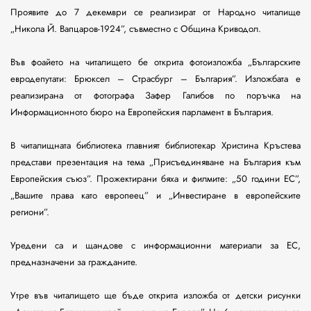
Проявите до 7 декември се реализират от Народно читалище
„Никола Й. Вапцаров-1924”, съвместно с Община Криводол.
Във фоайето на читалището бе открита фотоизложба „Българските
евродепутати: Брюксел – Страсбург – България”. Изложбата е
реализирана от фотографа Зафер Галибов по поръчка на
Информационното бюро на Европейския парламент в България.
В читалищната библиотека главният библиотекар Христина Кръстева
представи презентация на тема „Присъединяване на България към
Европейския съюз”. Прожектирани бяха и филмите: „50 години ЕС”,
„Вашите права като европеец” и „Инвестиране в европейските
региони”.
Уредени са и щандове с информационни материали за ЕС,
предназначени за гражданите.
Утре във читалището ще бъде открита изложба от детски рисунки