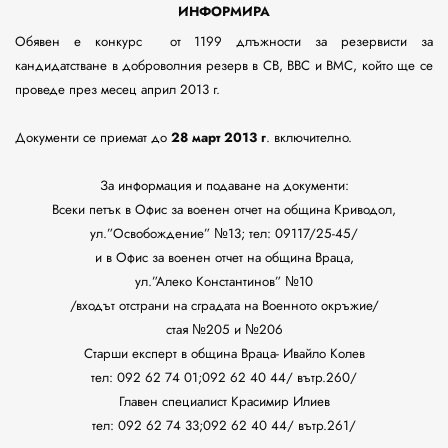
ИНФОРМИРА
Обявен е конкурс от 1199 длъжности за резервисти за
кандидатстване в доброволния резерв в СВ, ВВС и ВМС, който ще се
проведе през месец април 2013 г.
Документи се приемат до
28 март 2013 г
. включително.
За информация и подаване на документи:
Всеки петък в О
фис за военен отчет на община
Криводол
,
ул.
”Освобождение”
№1
3; тел: 09117/25-45/
и в
Офис за военен отчет на община Враца,
ул.
”
Алеко Константинов
”
№10
/входът отстрани на сградата на Военното окръжие/
стая №205 и №206
Старши експерт в община Враца- Ивайло Колев
тел: 092 62 74 01;092 62 40 44/ вътр.260/
Главен специалист Красимир Илиев
тел: 092 62 74 33;092 62 40 44/ вътр.261/