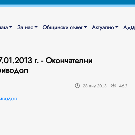
ата
За нас
Общински съвет
Актуално
Адми
.2013 г. - Окончателни
риводол
469
28 яну 2013
риводол