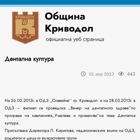
Дентална култура
443
01 апр 2013
На
26
.02.2013г. в ОДЗ ,,Славейче’’ гр. Криводол и
на 28.03.2013г. в
ОДЗ – филиал
се проведоха ,,Вечер на денталното здраве’’
по
програма на кампанията,,Участвам и променям’’
на тема Дентална
култура.
Присъстваха Директора Л. Кирилова, педагогическите екипи на ОДЗ,
родители и деца от възрастовите групи.