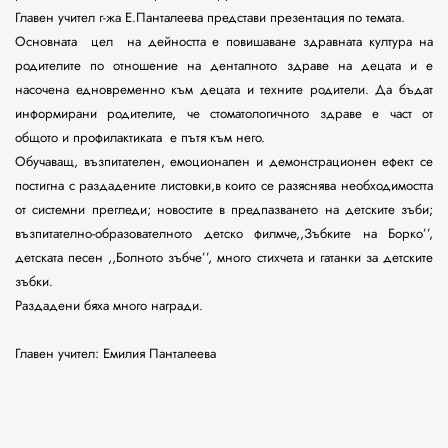
Главен учител г-жа Е
.
Панталеева представи презентация по темата.
Основната цел
на дейността е повишаване здравната култура на
родителите по отношение на денталното здраве на децата и е
насочена едновременно към децата и техните родители. Да бъдат
информирани родителите, че стоматологичното здраве е част от
общото и профилактиката е пътя към него.
Обучаващ, възпитателен, емоционален и демонстрационен ефект се
постигна с раздадените листовки,в които се разяснява необходимостта
от системни прегледи; новостите в предпазването на детските зъби
;
в
ъзпитателно-образователното детско филмче,,Зъбките на Борко’’,
детската песен ,,Болното зъбче’’, много стихчета и гатанки за детските
зъбки.
Раздадени бяха много награди.
Главен учител: Емилия Панталеева