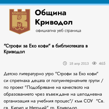
"Строфи за Еко кофи" в библиотеката в
Криводол
465
18 апр 2013
Детско литературно утро "Строфи за Еко кофи"
си спретнаха децата от полуинтернатните групи /
по проект "Подобряване на качеството на
образованието чрез въвеждане на целодневна
организация на учебния процес"/ към СОУ "Св.
св. Кирил и Методий" гр. Криводол.