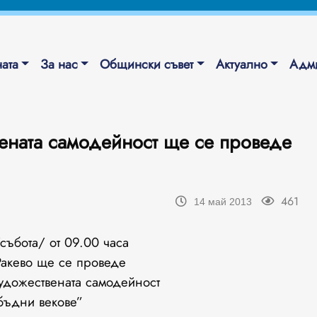
ата
За нас
Общински съвет
Актуално
Адми
ената самодейност ще се проведе
461
14 май 2013
/събота/ от 09.00 часа
 Ракево ще се проведе
удожествената самодейност
 бъдни векове”