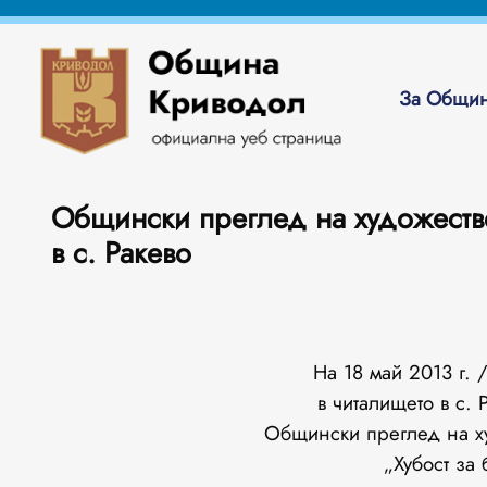
За Общин
Общински преглед на художеств
в с. Ракево
На 18 май 2013 г. 
в читалището в с.
Общински преглед на х
„Хубост за