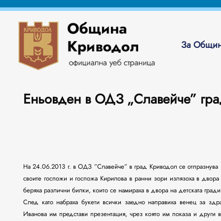
За Общин
Еньовден в ОДЗ „Славейче” гр
На 24.06.2013 г. в ОДЗ ”Славейче” в град Криводол се отпразнува 
своите госпожи и госпожа Кирилова в ранни зори излязоха в двора
беряха различни билки, които се намираха в двора на детската гради
След като набраха букети всички заедно направиха венец за здр
Иванова им представи презентация, чрез която им показа и други в