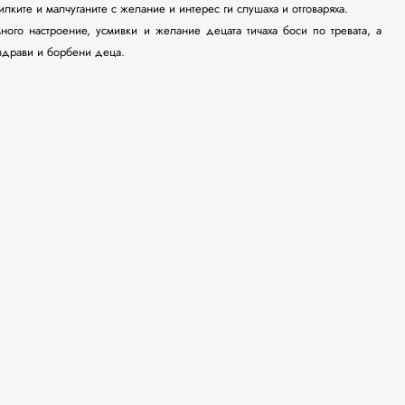
лките и малчуганите с желание и интерес ги слушаха и отговаряха.
ого настроение, усмивки и желание децата тичаха боси по тревата, а
 здрави и борбени деца.