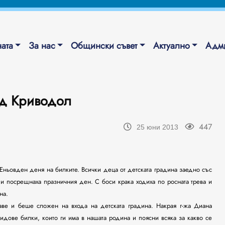
ата
За нас
Общински съвет
Актуално
Адми
ад Криводол
447
25 юни 2013
Еньовден деня на билките. Всички деца от детската градина заедно със
 и посрещнаха празничния ден. С боси крака ходиха по росната трева и
на.
аве и беше сложен на входа на детската градина. Накрая г-жа Диана
идове билки, които ги има в нашата родина и поясни всяка за какво се