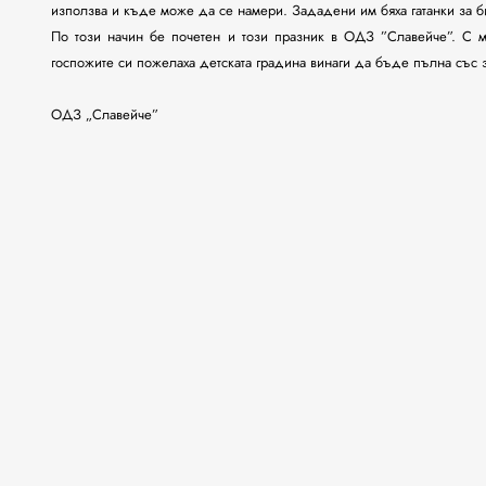
използва и къде може да се намери. Зададени им бяха гатанки за би
По този начин бе почетен и този празник в ОДЗ ”Славейче”. С мн
госпожите си пожелаха детската градина винаги да бъде пълна със
ОДЗ „Славейче”