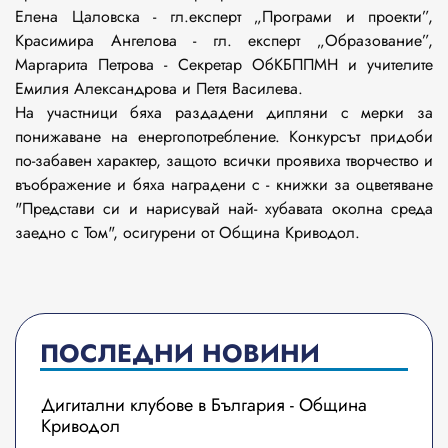
Елена Цаловска - гл.експерт „Програми и проекти”,
Красимира Ангелова - гл. експерт „Образование”,
Маргарита Петрова - Секретар ОбКБППМН и учителите
Емилия Александрова и Петя Василева.
На участници бяха раздадени дипляни с мерки за
понижаване на енергопотребление. Конкурсът придоби
по-забавен характер, защото всички проявиха творчество и
въображение и бяха наградени с - книжки за оцветяване
"Представи си и нарисувай най- хубавата околна среда
заедно с Том", осигурени от Община Криводол.
ПОСЛЕДНИ НОВИНИ
Дигитални клубове в България - Община
Криводол