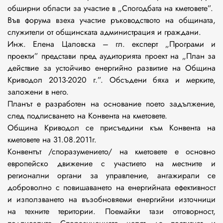
обширни области за участие в „Спогодбата на кметовете”.
Във форума взеха участие ръководството на общината,
служители от общинската администрация и граждани.
Инж. Елена Цаловска – гл. експерт „Програми и
проекти” представи пред аудиторията проект на „План за
действие за устойчиво енергийно развитие на Община
Криводол 2013-2020 г.”. Обсъдени бяха и мерките,
заложени в него.
Планът е разработен на основание поето задължение,
след подписването на Конвента на кметовете.
Община Криводол се присъедини към Конвента на
кметовете на 31.08.2011г.
Конвентът /споразумението/ на кметовете е основно
европейско движение с участието на местните и
регионални органи за управление, ангажирали се
доброволно с повишаването на енергийната ефективност
и използването на възобновяеми енергийни източници
на техните територии. Поемайки тази отговорност,