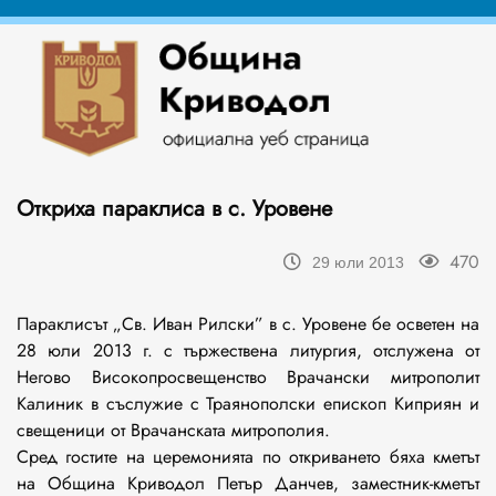
Откриха параклиса в с. Уровене
470
29 юли 2013
Параклисът „Св. Иван Рилски” в с. Уровене бе осветен на
28 юли 2013 г. с тържествена литургия, отслужена от
Негово Високопросвещенство Врачански митрополит
Калиник в съслужие с Траянополски епископ Киприян и
свещеници от Врачанската митрополия.
Сред гостите на церемонията по откриването бяха кметът
на Община Криводол Петър Данчев, заместник-кметът