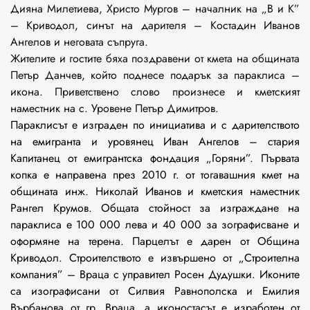
Дияна Милетиева, Христо Мургов – началник на „В и К”
– Криводол, синът на дарителя – Костадин Иванов
Ангелов и неговата съпруга.
Жителите и гостите бяха поздравени от кмета на общината
Петър Данчев, който поднесе подарък за параклиса –
икона. Приветствено слово произнесе и кметският
наместник на с. Уровене Петър Димитров.
Параклисът е изграден по инициатива и с дарителството
на емигранта и уровянец Иван Ангелов – стария
Капитанец от емигрантска фондация „Горяни”. Първата
копка е направена през 2010 г. от тогавашния кмет на
общината инж. Николай Иванов и кметския наместник
Рангел Крумов. Общата стойност за изграждане на
параклиса е 100 000 лева и 40 000 за зографисване и
оформяне на терена. Парцелът е дарен от Община
Криводол. Строителството е извършено от „Строителна
компания” – Враца с управител Росен Дудушки. Иконите
са изографисани от Силвия Равнополска и Емилия
Върбанова от гр. Враца, а иконостасът е изработен от