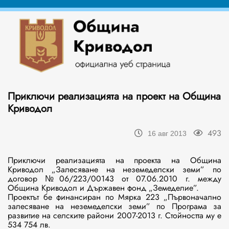
Приключи реализацията на проект на Община
Криводол
493
16 авг 2013
Приключи реализацията на проекта на Община
Криводол „Залесяване на неземеделски земи” по
договор №06/223/00143 от 07.06.2010 г. между
Община Криводол и Държавен фонд „Земеделие”.
Проектът бе финансиран по Мярка 223 „Първоначално
залесяване на неземеделски земи” по Програма за
развитие на селските райони 2007-2013 г. Стойността му е
534 754 лв.