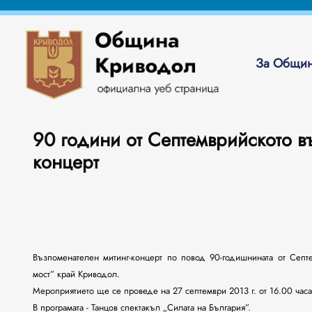
За Общин
90 години от Септемврийското въ
концерт
Възпоменателен митинг-концерт по повод 90-годишнината от Септе
мост” край Криводол.
Мероприятието ще се проведе на 27 септември 2013 г. от 16.00 ча
В програмата - Танцов спектакъл „Силата на България”.