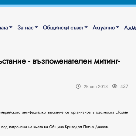
ата
За нас
Общински съвет
Актуално
Адми
стание - възпоменателен митинг-
437
25 сеп 2013
мврийското антифашистко въстание се организира в местността „Томин
са под патронажа на кмета на Община Криводол Петър Данчев.