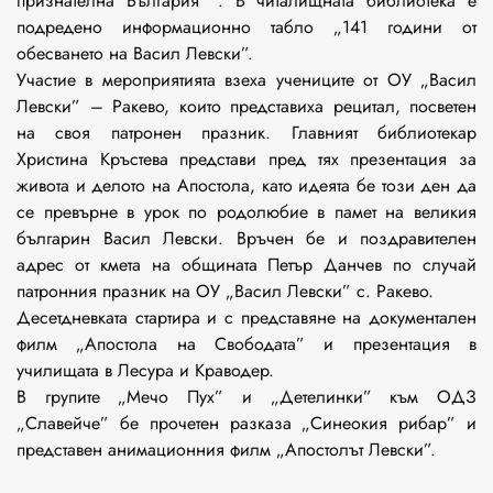
признателна България ”. В читалищната библиотека е
подредено информационно табло „141 години от
обесването на Васил Левски”.
Участие в мероприятията взеха учениците от ОУ „Васил
Левски” – Ракево, които представиха рецитал, посветен
на своя патронен празник. Главният библиотекар
Христина Кръстева представи пред тях презентация за
живота и делото на Апостола, като идеята бе този ден да
се превърне в урок по родолюбие в памет на великия
българин Васил Левски. Връчен бе и поздравителен
адрес от кмета на общината Петър Данчев по случай
патронния празник на ОУ „Васил Левски” с. Ракево.
Десетдневката стартира и с представяне на документален
филм „Апостола на Свободата” и презентация в
училищата в Лесура и Краводер.
В групите „Мечо Пух” и „Детелинки” към ОДЗ
„Славейче” бе прочетен разказа „Синеокия рибар” и
представен анимационния филм „Апостолът Левски”.