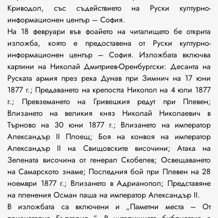
Криводол, със съдействието на Руски културно-
информационен център – София.
На 18 февруари във фоайето на читалището бе открита
изложба, която е предоставена от Руски културно-
информационен център – София. Изложбата включва
картини на Николай Дмитриев-Оренбургски: Десанта на
Руската армия през река Дунав при Зимнич на 17 юни
1877 г.; Предаването на крепостта Никопол на 4 юли 1877
г.; Превземането на Гривешкия редут при Плевен;
Влизането на великия княз Николай Николаевич в
Търново на 30 юни 1877 г.; Влизането на император
Александър II Плоещ; Боя на конвоя на император
Александър II на Свищовските височини; Атака на
Зелената височина от генерал Скобелев; Освещаването
на Самарското знаме; Последния бой при Плевен на 28
ноември 1877 г.; Влизането в Адрианопол; Представяне
на пленения Осман паша на император Александър II.
В изложбата са включени и „Паметни места – От