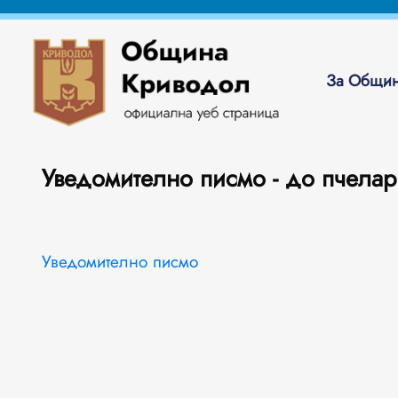
За Общин
Уведомително писмо - до пчелар
Уведомително писмо