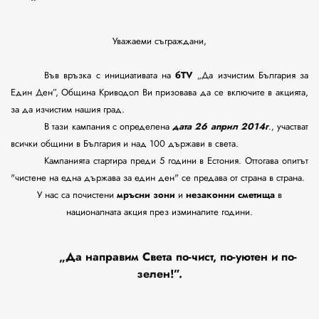
Уважаеми съграждани,
Във връзка с инициативата на
бТV
„Да изчистим България за
Един Ден”, Община Криводол Ви призовава да се включите в акцията,
за да изчистим нашия град.
В тази кампания с определена
дата 26 април 2014г
., участват
всички общини в България и над 100 държави в света.
Кампанията стартира преди 5 години в Естония. Оттогава опитът
"чистене на една държава за един ден" се предава от страна в страна.
У нас са почистени
мръсни зони
и
незаконни сметища
в
националната акция през изминалите години.
„Да направим Света по-чист, по-уютен и по-
зелен!”.