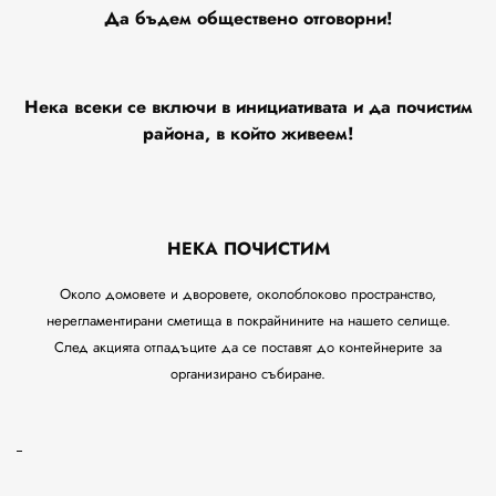
Да бъдем обществено отговорни!
Нека всеки се включи в инициативата и да почистим
района, в който живеем!
НЕКА ПОЧИСТИМ
Около домовете и дворовете, околоблоково пространство,
нерегламентирани сметища в покрайнините на нашето селище.
След акцията отпадъците да се поставят до контейнерите за
организирано събиране.