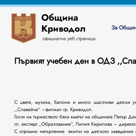
За Общин
Първият учебен ден в ОДЗ ,,Сла
С цветя, музика, балони и много щастливи детски 
,,Славейче“ –филиал гр. Криводол.
Гости на тържеството бяха кметът на общината Петър Д
гл. експерт „Образование“, Лилия Кирилова – дире
С огромно нетърпение екипът на детското заведение