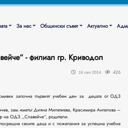
ата
За нас
Общински съвет
Актуално
Адми
вейче“ - филиал гр. Криводол
426
16 сеп 2014
усмивки започна първият учебен ден за децата от ОДЗ
анчев, зам.-кметът Дияна Милетиева, Красимира Ангелова –
ктор на ОДЗ ,,Славейче“, родители.
 посрещна своите деца и с пожелания за успешна учебна