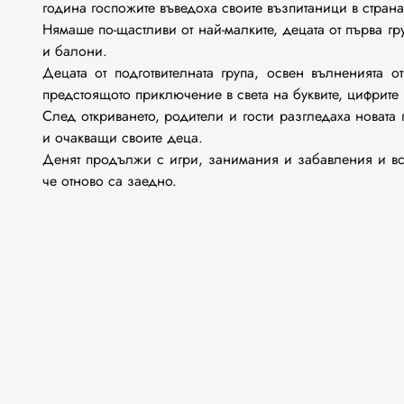
година госпожите въведоха своите възпитаници в 
Нямаше по-щастливи от най-малките, децата от първа гр
и балони.
Децата от подготвителната група, освен вълненията о
предстоящото приключение в света на буквите, цифри
След откриването, родители и гости разгледаха новата
и очакващи своите деца.
Денят продължи с игри, занимания и забавления и всич
че отново са заедно.