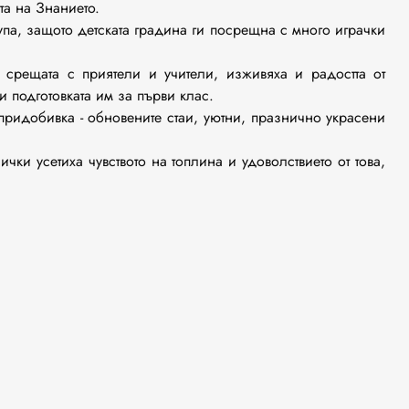
страната на Знанието.
упа, защото детската градина ги посрещна с много играчки
т срещата с приятели и учители, изживяха и радостта от
те и подготовката им за първи клас.
 придобивка - обновените стаи, уютни, празнично украсени
ки усетиха чувството на топлина и удоволствието от това,