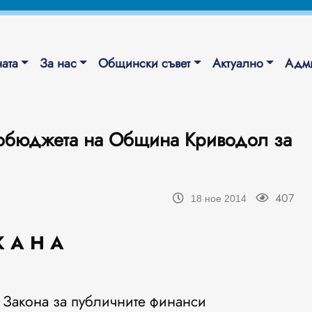
ата
За нас
Общински съвет
Актуално
Адми
обюджета на Община Криводол за
407
18 ное 2014
К А Н А
т Закона за публичните финанси