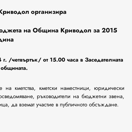
Криводол организира
юджета на Община Криводол за 201
5
дина
4
г. /четвъртък/ от 15.00 часа в Заседателната
 общината.
е на кметства, кметски наместници, юридически
 осведомяване, ръководители на бюджетни звена,
ца, да вземат участие в публичното обсъждане.