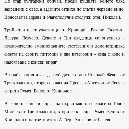
По стар български обичай, преди кушията, конете бяха
захранени с овес, а ездачите отпиха по глътка червено вино.
Водосвет за здраве и благополучие отслужи отец Николай.
Трийсет и шест участници от Криводол, Ракево, Галатин,
Лесура, Лехчево, Девене и Три кладенци се впуснаха в
изключително емоционалните състезания и демонстрираха
силата на своите питомци в две категории – езда с коне и
надбягване с конски впряг.
В надбягванията – езда победител стана Николай Жеков от
Три кладенци, втори се класира Преслав Ангелов от Лесура
и трети Румен Бенов от Криводол.
В серията конски впряг на първо място се класира Тодор
Милчев от Три кладенци, втори се класира Румен Бенов от
Криводол и на трето място Алберт Ангелов от Ракево.