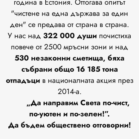
година в Естония. Оттогава опитът
"чистене на една държава за един
ден" се предава от страна в страна.
У нас над
322 000 души
почистиха
повече от 2500 мръсни зони и над
530 незаконни сметища, бяха
събрани общо 16 185 тона
отпадъци
в националната акция през
2014-а.
„Да направим Света по-чист,
по-уютен и по-зелен!”.
Да бъдем обществено отговорни!