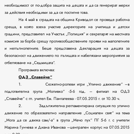
необходимост от по-добра защита на децата и да са генерират мерки
за действия необходими за да се постигне това.
На 4 май в сградата на община Криводол се проведе работна
среща, в която взеха участие директорите на училища и детски
градини, представител на Участък „Полиция“ и секретарят на местната
комисия за борба срещу противообществените прояви на малолетните
и непълнолетните. Беше представена Декларация на децата за
безопасност на движението по пътищата и набелязани мероприятия за
отбелязване на „Седмицата“.
Програмата включва:
ОДЗ „Славейче“
1. Сюжетно-ролеви игри „Улично движение“ –в
подготвителна група „Моливко“ -5-6 год. – филиал на ОДЗ
„Славейче“ с гл. учител Ем. Панталеева - 07.05.2015 г. от 10.30 ч.
2. Задължителна регламентирана ситуация по улично
движение по образователно направление „Социален свят“ на тема
„Мога да се движа сам/-а“ в група „Мечо пух“ ПГ 5-6 г. с учители
Марина Гунчева и Диана Иванова –централен корпус на 07.05.2015