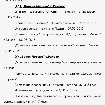
г. от 9.30 часа.
ЦДГ „Калина Малина“ с.Ракево:
„Улично движение“-ситуация –филиал с.Краводер –
05.05.2015 г.
Тренинг „Аз и колелото“ –филиал с.Галатин - 07.05.2015 г.
„На моята улица“ –филиал с.Пудрия - 07.05.2015 г.
„Пътните знаци“ –презентация ЦДГ „Калина Малина“
с.Ракево – 08.05.2015 г.
„Правилата и пътните знаци аз познавам“ филиал с.Лесура -
08.05.2015 г.
ОУ „Васил Левски“ с.Ракево
„Моят безопасен път до училище“-мултимедийна презентация
1-4 клас
Конкурс за рисунка и изложба на рисунките „Децата нямат
спирачки“
Състезание с велосипеди на училищната площадка -5 клас
Изготвяне на училищния кът по БДП – 6 клас
Презентация „Пътно-транспортни произшествия и как да не
станем участници в тях“ - 7 клас