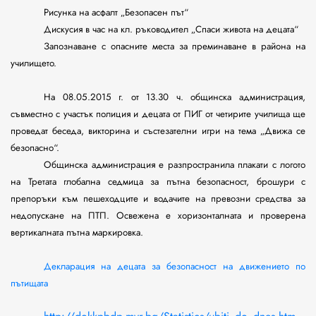
Рисунка на асфалт „Безопасен път“
Дискусия в час на кл. ръководител „Спаси живота на децата“
Запознаване с опасните места за преминаване в района на
училището.
На 08.05.2015 г. от 13.30 ч. общинска администрация,
съвместно с участък полиция и децата от ПИГ от четирите училища ще
проведат беседа, викторина и състезателни игри на тема „Движа се
безопасно“.
Общинска администрация е разпространила плакати с логото
на Третата глобална седмица за пътна безопасност, брошури с
препоръки към пешеходците и водачите на превозни средства за
недопускане на ПТП. Освежена е хоризонталната и проверена
вертикалната пътна маркировка.
Декларация на децата за безопасност на движението по
пътищата