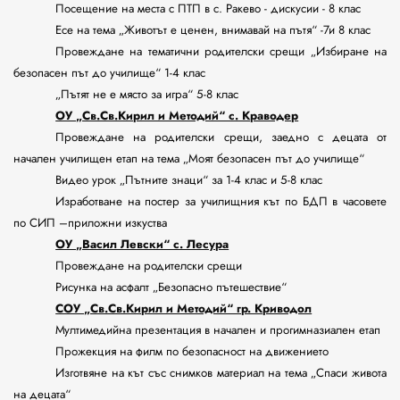
Посещение на места с ПТП в с. Ракево - дискусии - 8 клас
Есе на тема „Животът е ценен, внимавай на пътя“ -7и 8 клас
Провеждане на тематични родителски срещи „Избиране на
безопасен път до училище“ 1-4 клас
„Пътят не е място за игра“ 5-8 клас
ОУ „Св.Св.Кирил и Методий“ с. Краводер
Провеждане на родителски срещи, заедно с децата от
начален училищен етап на тема „Моят безопасен път до училище“
Видео урок „Пътните знаци“ за 1-4 клас и 5-8 клас
Изработване на постер за училищния кът по БДП в часовете
по СИП –приложни изкуства
ОУ „Васил Левски“ с. Лесура
Провеждане на родителски срещи
Рисунка на асфалт „Безопасно пътешествие“
СОУ „Св.Св.Кирил и Методий“ гр. Криводол
Мултимедийна презентация в начален и прогимназиален етап
Прожекция на филм по безопасност на движението
Изготвяне на кът със снимков материал на тема „Спаси живота
на децата“