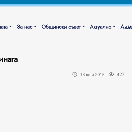
ата
За нас
Общински съвет
Актуално
Адми
ината
427
18 юни 2015