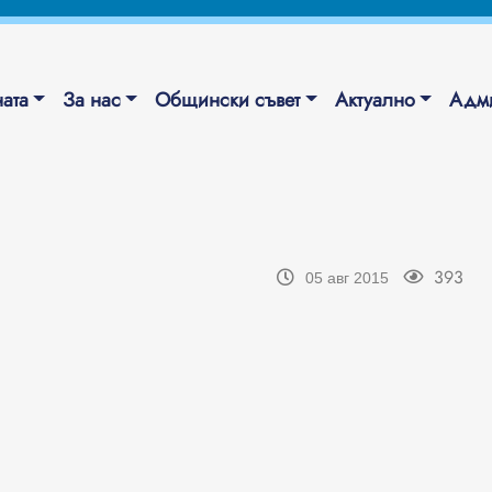
ата
За нас
Общински съвет
Актуално
Адми
393
05 авг 2015