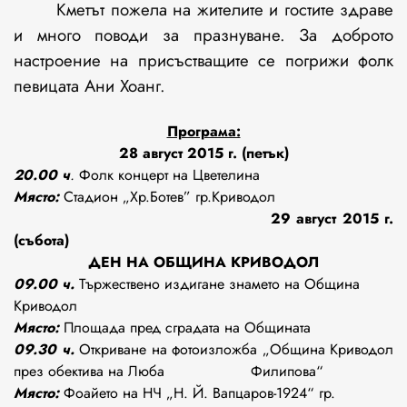
Кметът пожела на жителите и гостите здраве
и много поводи за празнуване. За доброто
настроение на присъстващите се погрижи фолк
певицата Ани Хоанг.
Програма:
28 август 2015 г. (петък)
20.00 ч
.
Фолк концерт на Цветелина
Място:
Стадион „Хр.Ботев” гр.Криводол
29
август 2015 г.
(събота)
ДЕН НА ОБЩИНА КРИВОДОЛ
09.00 ч.
Тържествено издигане знамето на Община
Криводол
Място:
Площада пред сградата на Общината
09.30 ч.
Откриване на фотоизложба „Община Криводол
през обектива на Люба Филипова“
Място:
Фоайето на НЧ „Н. Й. Вапцаров-1924“ гр.