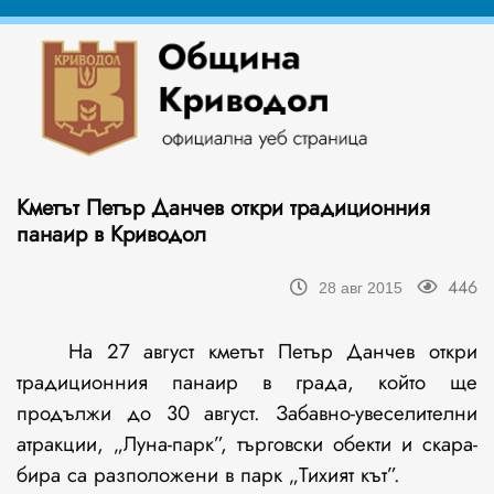
Кметът Петър Данчев откри традиционния
панаир в Криводол
446
28 авг 2015
На 27 август кметът Петър Данчев откри
традиционния панаир в града, който ще
продължи до 30 август. Забавно-увеселителни
атракции, „Луна-парк”, търговски обекти и скара-
бира са разположени в парк „Тихият кът”.