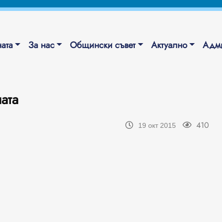
ата
За нас
Общински съвет
Актуално
Адми
ата
410
19 окт 2015