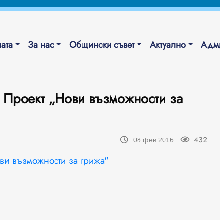
ата
За нас
Общински съвет
Актуално
Адми
роект „Нови възможности за
432
08 фев 2016
ъзможности за грижа"