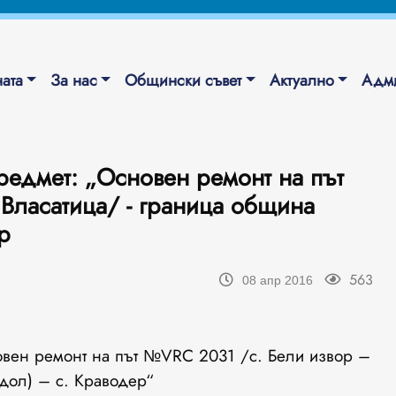
ата
За нас
Общински съвет
Актуално
Адми
едмет: „Основен ремонт на път
Власатица/ - граница община
р
563
08 апр 2016
вен ремонт на път №VRC 2031 /с. Бели извор –
одол) – с. Краводер“