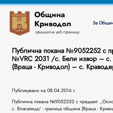
За Общин
Публична покана №9052252 с пр
№VRC 2031 /с. Бели извор – с. 
(Враца - Криводол) – с. Краводе
Публикувано на 08.04.2016 г.
Публична покана №9052252 с предмет: „Осно
с. Власатица/ - граница община (Враца - Крив