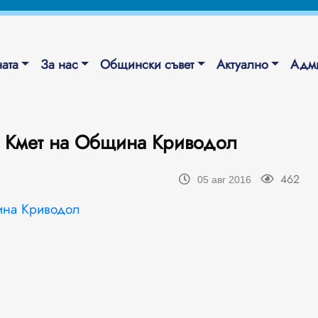
ата
За нас
Общински съвет
Актуално
Адми
- Кмет на Община Криводол
462
05 авг 2016
щина Криводол