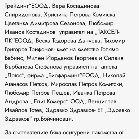
Трейдинг“ЕООД, Вера Костадинова
Спиридонова, Христина Петрова Комитска,
Цветанка Димитрова Сезонова, Любомир
Иванов Костадинов управител на „ТАКСЕЛ-
ЛК“ЕООД, Веска Тодорова Данчева, Тихомир
Григоров Трифонов- кмет на кметство Голямо
Бабино, Милен Йорданов Георгиев и Силвия
Върбанова Стефанова управител на аптека
„Лотос“, фирма „Биофарминг“ЕООД, Николай
Атанасов Петков, Мирослав Петров Комитски,
Любомир Петров Пешев, Иванка Петрова
Андрова -„Елит Комерс“ ООД, Венцислав
Ивайлов Тотев, Здравко Здравков- ЕТ „Здравко
Здравков“ гр.Бойчиновци.
За състезателите бяха осигурени лакомства от