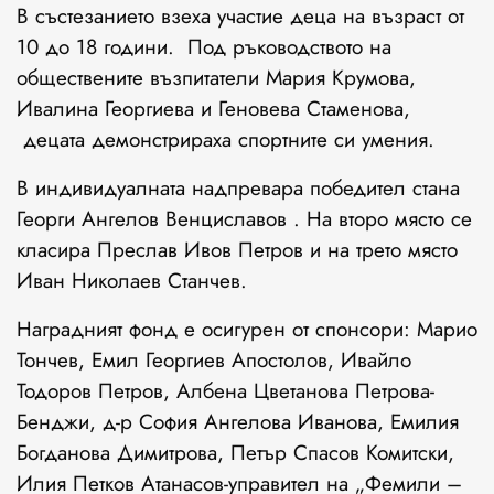
В състезанието взеха участие деца на възраст от
10 до 18 години. Под ръководството на
обществените възпитатели Мария Крумова,
Ивалина Георгиева и Геновева Стаменова,
децата демонстрираха спортните си умения.
В индивидуалната надпревара победител стана
Георги Ангелов Венциславов . На второ място се
класира Преслав Ивов Петров и на трето място
Иван Николаев Станчев.
Наградният фонд е осигурен от спонсори: Марио
Тончев, Емил Георгиев Апостолов, Ивайло
Тодоров Петров, Албена Цветанова Петрова-
Бенджи, д-р София Ангелова Иванова, Емилия
Богданова Димитрова, Петър Спасов Комитски,
Илия Петков Атанасов-управител на „Фемили –