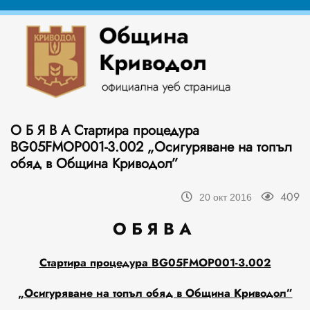
О Б Я В А Стартира процедура
BG05FMOP001-3.002 „Осигуряване на топъл
обяд в Община Криводол”
409
20 окт 2016
О Б Я В А
Стартира процедура
BG
05
FMOP
001-3.002
„Осигуряване на топъл обяд в Община Криводол”