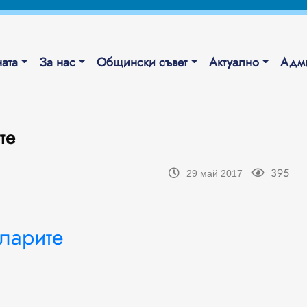
ата
За нас
Общински съвет
Актуално
Адми
те
395
29 май 2017
ларите