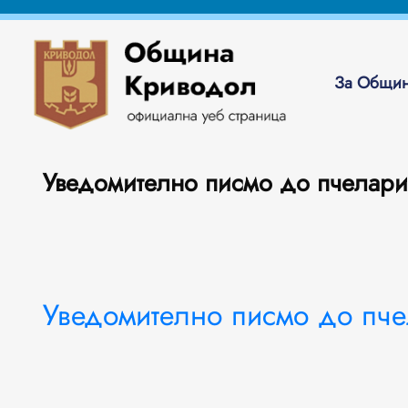
За Общин
Уведомително писмо до пчелари
Уведомително писмо до пче