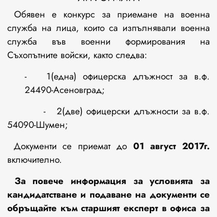
Обявен е конкурс за приемане на военна
служба на лица, които са изпълнявали военна
служба във военни формирования на
Съхопътните войски, както следва:
- 1(една) офицерска длъжност за в.ф.
24490-Асеновград;
- 2(две) офицерски длъжности за в.ф.
54090-Шумен;
Документи се приемат до
01
август 201
7г.
включително.
За повече информация за условията за
кандидатстване и подаване на документи се
обръщайте към старшият експерт в офиса за