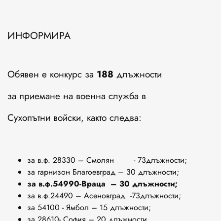
ИНФОРМИРА
Обявен е конкурс за
188
длъжности
за приемане на военна служба в
Сухопътни войски, както следва:
за в.ф. 28330 – Смолян - 73длъжности;
за гарнизон Благоевград – 30 длъжности;
за в.ф.54990-Враца – 30 длъжности;
за в.ф.24490 – Асеновград -73длъжности;
за 54100 - Ямбол – 15 длъжности;
за 28610- София – 20 длъжности.