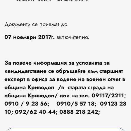
Документи се приемат до
07
ноември
201
7г.
включително.
За повече информация за условията за
кандидатстване се обръщайте към старшият
експерт в офиса за водене на военен отчет в
община Криводол /в старата сграда на
община Криводол/ или на тел. 09117/2211;
0910 / 9 23 56; 0910/5 57 18; 09123
23
10
; 092/62 40 44;
0888 218 242;