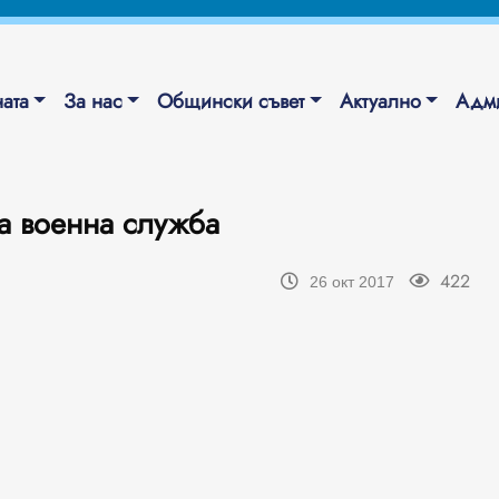
ата
За нас
Общински съвет
Актуално
Адми
а военна служба
422
26 окт 2017