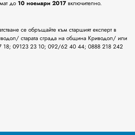
емат до
10 ноември 2017
включително.
тстване се обръщайте към старшият експерт в
иводол/ старата сграда на община Криводол/ или
7 18; 09123 23 10; 092/62 40 44; 0888 218 242