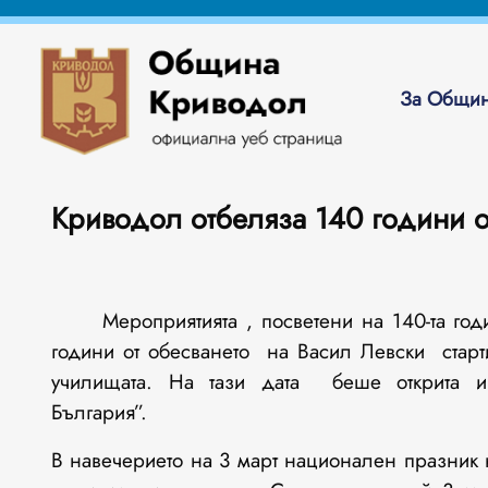
За Общин
Криводол отбеляза 140 години 
Мероприятията , посветени на 140-та год
години от обесването на Васил Левски стар
училищата. На тази дата беше открита и
България”.
В навечерието на 3 март национален празник