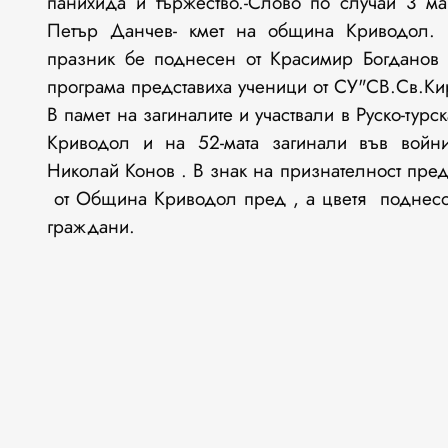
панихида и тържество.-Слово по случай 3 м
Петър Данчев- кмет на община Криводол. 
празник бе поднесен от Красимир Богданов
програма представиха ученици от СУ"СВ.Св.Ки
В памет на загиналите и участвали в Руско-ту
Криводол и на 52-мата загинали във войн
Николай Конов . В знак на признателност пр
от Община Криводол пред , а цветя подне
граждани.