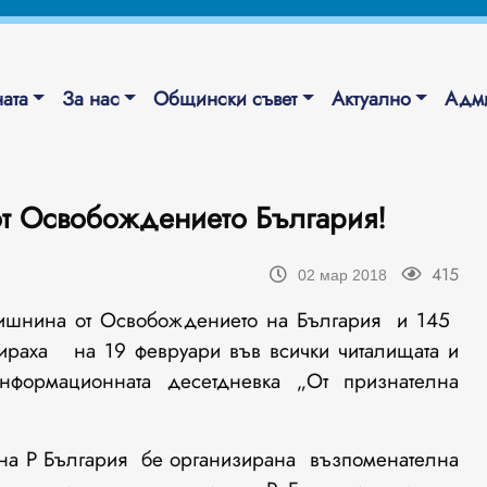
ата
За нас
Общински съвет
Актуално
Адми
от Освобождението България!
415
02 мар 2018
ишнина от Освобождението на България и 145
тираха на 19 февруари във всички читалищата и
нформационната десетдневка „От признателна
 на Р България бе организирана възпоменателна