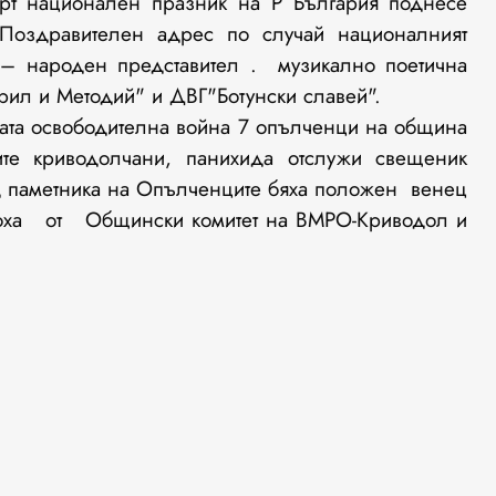
арт национален празник на Р България поднесе
Поздравителен адрес по случай националният
 – народен представител . музикално поетична
рил и Методий" и ДВГ"Ботунски славей".
рската освободителна война 7 опълченци на община
ите криводолчани, панихида отслужи свещеник
ед паметника на Опълченците бяха положен венец
соха от Общински комитет на ВМРО-Криводол и