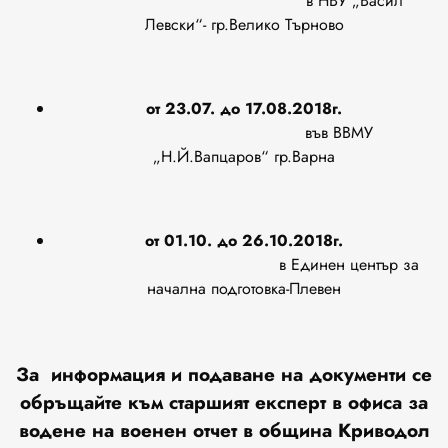
в НВУ „Васил
Левски“- гр.Велико Търново
от 23.07. до 17.08.2018г.
във ВВМУ
„Н.Й.Вапцаров“ гр.Варна
от 01.10. до 26.10.2018г.
в Единен център за
начална подготовка-Плевен
За информация
и подаване на документи
се
обръщайте към старшият експерт в офиса за
водене на военен отчет в община Криводол