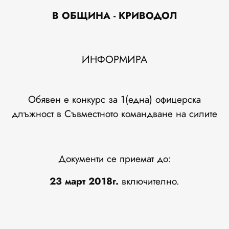
В ОБЩИНА -
КРИВОДОЛ
ИНФОРМИРА
Обявен е конкурс за 1(една) офицерска
длъжност в Съвместното командване на силите
Документи се приемат до:
23
март 201
8г.
включително.