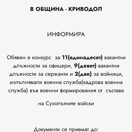
В ОБЩИНА -
КРИВОДОЛ
ИНФОРМИРА
Обявен е конкурс за
11(единадесет)
вакантни
длъжности за офицери,
9(девет)
вакантни
длъжности за сержанти и
2(две)
за войници,
изпълнявали военна служба(кадрова военна
служба) във военни формирования от състава
на Сухопътните войски
Документи се приемат до: