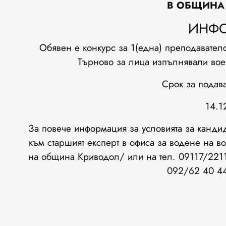
В ОБЩИНА
ИНФ
Обявен е конкурс за 1(една) преподавател
Търново за лица изпълнявали вое
Срок за подав
14.1
За повече информация за условията за канди
към старшият експерт в офиса за водене на в
на община Криводол/ или на тел. 09117/221
092/62 40 44