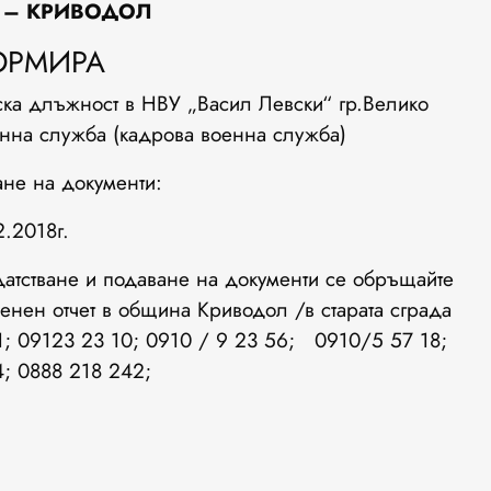
 –
КРИВОДОЛ
ОРМИРА
ска длъжност в НВУ „Васил Левски“ гр.Велико
нна служба (кадрова военна служба)
ане на документи:
2.2018г.
датстване и подаване на документи се обръщайте
оенен отчет в община Криводол /в старата сграда
1; 09123 23 10; 0910 / 9 23 56; 0910/5 57 18;
; 0888 218 242;