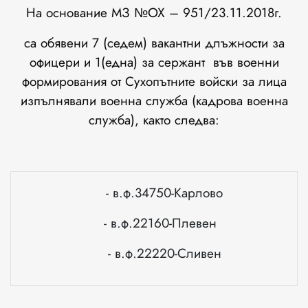
На основание МЗ №ОХ – 951/23.11.2018г.
са обявени 7 (седем) вакантни длъжности за
офицери и 1(една) за сержант във военни
формирования от Сухопътните войски за лица
изпълнявали военна служба (кадрова военна
служба), както следва:
- в.ф.34750-Карлово
- в.ф.22160-Плевен
- в.ф.22220-Сливен