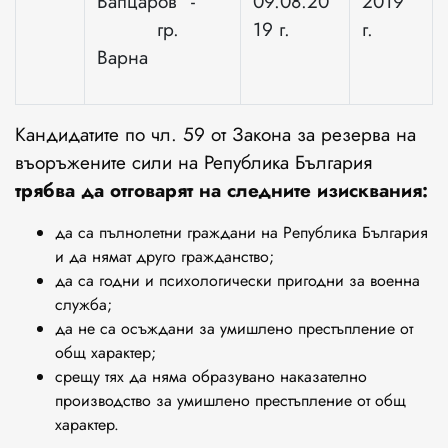
Вапцаров” -
09.08.20
2019
гр.
19 г.
г.
Варна
Кандидатите по чл. 59 от Закона за резерва на
въоръжените сили на Република България
трябва да отговарят на следните изисквания:
да са пълнолетни граждани на Република България
и да нямат друго гражданство;
да са годни и психологически пригодни за военна
служба;
да не са осъждани за умишлено престъпление от
общ характер;
срещу тях да няма образувано наказателно
производство за умишлено престъпление от общ
характер.