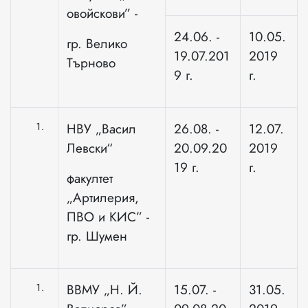
овойскови” -
24.06. -
10.05.
гр. Велико
19.07.201
2019
Търново
9 г.
г.
НВУ „Васил
26.08. -
12.07.
Левски“
20.09.20
2019
19 г.
г.
факултет
„Артилерия,
ПВО и КИС” -
гр. Шумен
ВВМУ „Н. Й.
15.07. -
31.05.