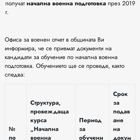
получат
начална военна подготовка
през 2019
г.
Офиса за военен отчет в общината Ви
информира, че се приемат документи на
кандидати за обучение по начална военна
подготовка. Обучението ще се проведе, както
следва:
Срок
Структура
,
за
провеждаща
подав
курса
Период
ане
№
„Начална
за
на
по
военна
обучени
докум