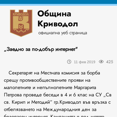
„Заедно за по-добър интернет"
425
11 фев 2019
Секретарят на Местната комисия за борба
срещу противообществените прояви на
малолетните и непълнолетните Маргарита
Петрова проведе беседи в 4 и 6 клас на СУ „Св
св. Кирил и Методий“ гр.Криводол във връзка с
отбелязването на Международния ден за
безопасен интернет. Кампанията е под мотото