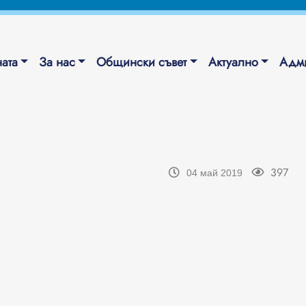
ата
За нас
Общински съвет
Актуално
Адми
397
04 май 2019